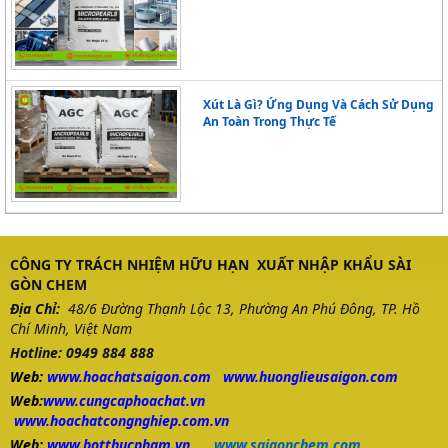
gặp tình trạng hóa chất không đồng đều giữa các 
lô, chất lượng thiếu ổn định, thông tin kỹ thuật 
không rõ ràng hoặc không được tư vấn đúng cách 
Xút Là Gì? Ứng Dụng Và Cách Sử Dụng
sử dụng. Việc phải thay đổi nguồn cung hoặc tự 
An Toàn Trong Thực Tế
điều chỉnh hóa chất trong quá trình sản xuất 
khiến doanh nghiệp mất nhiều thời gian, gia tăng 
chi phí và tiềm ẩn rủi ro về an toàn.
Đặc biệt với các ngành sản xuất liên tục, hóa chất 
CÔNG TY TRÁCH NHIỆM HỮU HẠN XUẤT NHẬP KHẨU SÀI
GÒN CHEM
không phù hợp còn ảnh hưởng đến tuổi thọ thiết 
Địa Chỉ:
48/6 Đường Thạnh Lộc 13, Phường An Phú Đông, TP. Hồ
bị, hiệu suất dây chuyền và chất lượng thành 
Chí Minh, Việt Nam
phẩm đầu ra. Hóa chất không đạt chuẩn hoặc 
Hotline: 0949 884 888
Web:
www.
hoachatsaigon.com
www.huonglieusaigon.com
không phù hợp ứng dụng có thể dẫn đến hiệu 
Web:
www.cungcaphoachat.vn
quả sản xuất thấp, phát sinh lỗi kỹ thuật, tăng chi 
www.hoachatcongnghiep.com.vn
Web:
www.botthucpham.vn
www.saigonchem.com