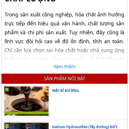
Trong sản xuất công nghiệp, hóa chất ảnh hưởng 
trực tiếp đến hiệu quả vận hành, chất lượng sản 
phẩm và chi phí sản xuất. Tuy nhiên, đây cũng là 
lĩnh vực đòi hỏi cao về độ ổn định, tính an toàn. 
Chỉ cần lựa chọn sai hóa chất hoặc nhà cung ứng 
thiếu kinh nghiệm, doanh nghiệp có thể đối mặt 
Xem thêm
với nhiều rủi ro trong vận hành.
SẢN PHẨM NỔI BẬT
Doanh nghiệp của bạn đang gặp khó 
MẬT RỈ ĐƯỜNG
vì nguồn hóa chất?
Sodium Hydrosulfite (Tẩy đường) ĐỨC