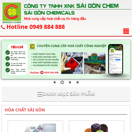
Hotline 0949 884 888
☰
DANH MỤC SẢN PHẨM
HÓA CHẤT SÀI GÒN