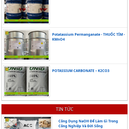
Potatassium Permanganate - THUỐC TÍM -
KMnO4
POTASSIUM CARBONATE – K2CO3
TIN TỨC
Khó khăn trong việc tìm nguồn cung hóa chất uy tín
Công Dụng NaOH Để Làm Gì Trong
Công Nghiệp Và Đời Sống
Trong thực tế, nhiều nhà máy và cơ sở sản xuất 