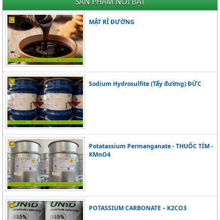
SẢN PHẨM NỔI BẬT
Silicone Trung Quốc - Mã 2882
MẬT RỈ ĐƯỜNG
Giá Liên hệ
Sodium Hydrosulfite (Tẩy đường) ĐỨC
Potatassium Permanganate - THUỐC TÍM -
KMnO4
POTASSIUM CARBONATE – K2CO3