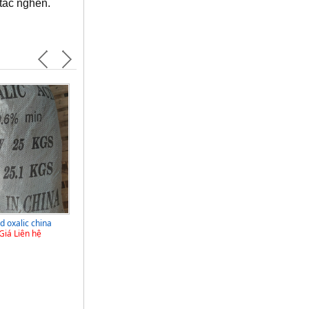
 tắc nghẽn.
Axít flohiđric (HF) giá rẻ
Giá Liên hệ
d oxalic china
Giá Liên hệ
Bột cacao nguyên chất
mua ở đâu?
Giá Liên hệ