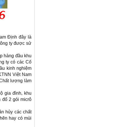
Nam Định đây là
công ty được sử
ếp hàng đầu khu
g ty có các Cố
giầu kinh nghiệm
HKTNN Việt Nam
 Chất lượng làm
ộ gia đình, khu
 đổ 2 gói micrô
ân hủy các chất
ghẽn hay có mùi