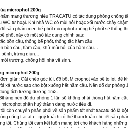
ủa microphot 200g
 phẩm mang thương hiệu TRACATU có tác dụng phòng chống tắ
u WC tự hoại. Khi nhà WC có mùi hôi hoặc xối nước chảy chậm
 đổ sản phẩm men bể phốt microphot xuống bể phốt sẽ thông th
bể phốt này có một số tác dụng chính sau:
ắc bồn cầu, thông bể phốt, thông tắc hầm cầu
n bồn cầu, hầm cầu, khử mùi hôi của hầm cầu…
 bệnh, trứng giun…
môi trường, chống hôi nhà vệ sinh.
ng microphot 200g
ơn giản: Cắt chéo góc túi, đổ bột Microphot vào bệ toilet, để 
 rồi xả nước sao cho bột xuống hết hầm cầu. Nên đổ dự phòng 
 dung tích tương đương 1m3.
-3tháng nên đổ dự phòng 1 lần sẽ không phải thông hút hầm cầu
 microphot phân huỷ thành dạng nước tiêu đi.
tôi còn chuyên phân phối về sản phẩm tốt nhất tracatu đó là bộ
hông cống tracatu…quý khách có thể tham khảo chi tiết sản phẩ
ng tôi. Chúng tôi cam kết luôn mang tới cho khách hàng những