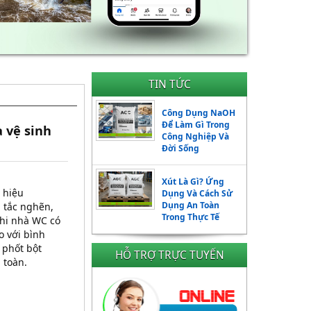
TIN TỨC
Công Dụng NaOH
Để Làm Gì Trong
 vệ sinh
Công Nghiệp Và
Đời Sống
Xút Là Gì? Ứng
 hiệu
Dụng Và Cách Sử
Dụng An Toàn
 tắc nghẽn,
Trong Thực Tế
Khi nhà WC có
o với bình
 phốt bột
HỖ TRỢ TRỰC TUYẾN
 toàn.