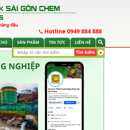
Hotline 0949 884 888
CHỦ
SẢN PHẨM
TIN TỨC
LIÊN HỆ
Tìm kiếm
x