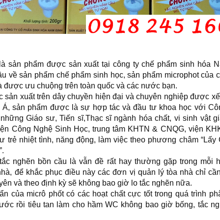
 là sản phẩm được sản xuất tại công ty chế phẩm sinh hóa 
ầu về sản phẩm chế phẩm sinh học, sản phẩm microphot của 
và được ưu chuộng trên toàn quốc và các nước bạn.
sản xuất trên dây chuyền hiện đại và chuyên nghiệp được x
Á, sản phẩm được là sự hợp tác và đầu tư khoa học với Côn
 những Giáo sư, Tiến sĩ,Thạc sĩ ngành hóa chất, vi sinh vật 
 viện Công Nghệ Sinh Học, trung tâm KHTN & CNQG, viện K
sư trẻ nhiệt tình, năng động, làm việc theo phương châm “Lấy
”.
 tắc nghẽn bồn cầu là vẫn đề rất hay thường gặp trong mỗi h
nhà, để khắc phục điều này các đơn vị quản lý tòa nhà chỉ cần
ên và theo định kỳ sẽ không bao giờ lo tắc nghẽn nữa.
ẩn của micrô phốt có các hoạt chất cực tốt trong quá trình ph
ước rồi tiêu tan làm cho hầm WC không bao giờ bống, tắc n