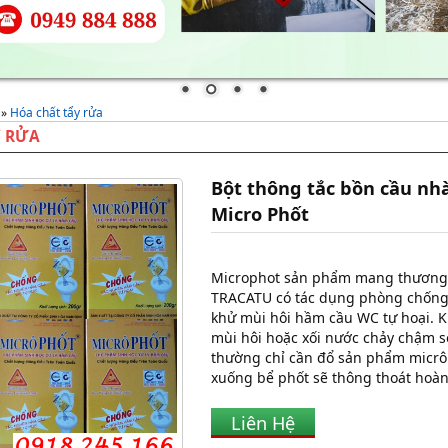
»
Hóa chất tẩy rửa
Y RỬA
Bột thông tắc bồn cầu nhà
Micro Phốt
Microphot sản phẩm mang thương
TRACATU có tác dụng phòng chống
khử mùi hôi hầm cầu WC tự hoại. 
mùi hôi hoặc xối nước chảy chậm s
thường chỉ cần đổ sản phẩm micrô
xuống bể phốt sẽ thông thoát hoàn
Liên Hệ