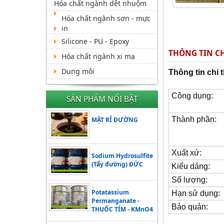
Hóa chất ngành dệt nhuộm
Hóa chất ngành sơn - mực
in
Silicone - PU - Epoxy
THÔNG TIN CH
Hóa chất ngành xi mạ
Dung môi
Thông tin chi t
Công dụng:
SẢN PHẨM NỔI BẬT
Thành phần:
MẬT RỈ ĐƯỜNG
Xuất xứ:
Sodium Hydrosulfite
(Tẩy đường) ĐỨC
Kiểu dáng:
Số lượng:
Potatassium
Hạn sử dụng:
Permanganate -
Bảo quản:
THUỐC TÍM - KMnO4