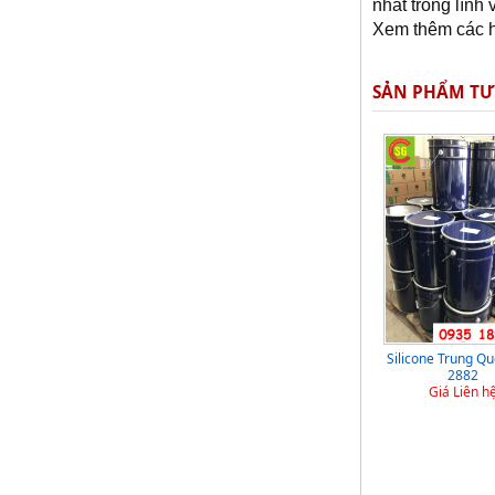
nhất trong lĩnh
Xem thêm các h
SẢN PHẨM T
Javen , dịch tẩy trắng,
Hóa chất CDE ( Coconut
Natri hypoclorit.(NaClO )
Oil Acid Diethanolamine )
Giá Liên hệ
Giá Liên hệ
Silicone Trung Qu
2882
Giá Liên h