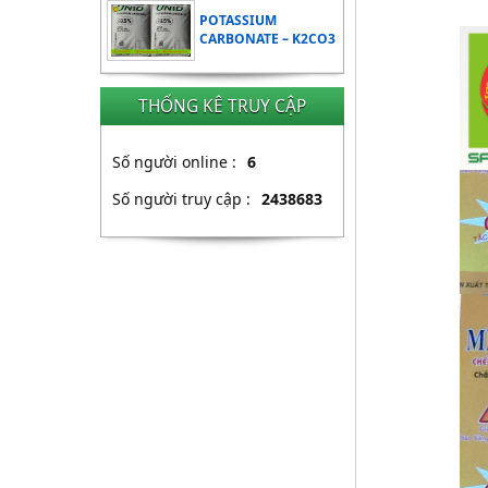
POTASSIUM
CARBONATE – K2CO3
THỐNG KÊ TRUY CẬP
Số người online :
6
Số người truy cập :
2438683