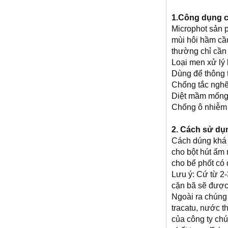
1.Công dụng c
Microphot sản
mùi hôi hầm cầ
thường chỉ cần
Loại men xử lý 
Dùng để thông t
Chống tắc nghẽ
Diệt mầm mống
Chống ô nhiễm 
2. Cách sử dụ
Cách dúng khá đ
cho bột hút ẩm
cho bể phốt có
Lưu ý: Cứ từ 2
cặn bã sẽ được
Ngoài ra chúng 
tracatu, nước t
của công ty chú