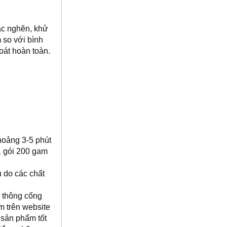
c nghẽn, khử
 so với bình
oát hoàn toàn.
khoảng 3-5 phút
1 gói 200 gam
 do các chất
t thông cống
m trên website
 sản phẩm tốt