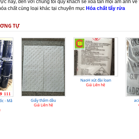
 vực này, đến với chúng tôi quý khách sẽ xóa tan mọi ám ảnh về
óa chất cùng loại khác tại chuyên mục
Hóa chất tẩy rửa
ƯƠNG TỰ
NaoH xút đài loan
Giá Liên hệ
Giấy thấm dầu
aci
ốc - Mã
Giá Liên hệ
ệ