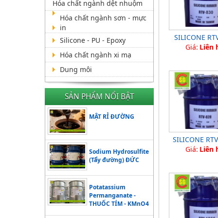
Hóa chất ngành dệt nhuộm
Hóa chất ngành sơn - mực
in
SILICONE RTV
Silicone - PU - Epoxy
Giá:
Liên 
Hóa chất ngành xi mạ
Dung môi
SẢN PHẨM NỔI BẬT
MẬT RỈ ĐƯỜNG
SILICONE RTV
Giá:
Liên 
Sodium Hydrosulfite
(Tẩy đường) ĐỨC
Potatassium
Permanganate -
THUỐC TÍM - KMnO4