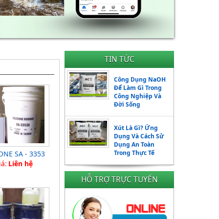
TIN TỨC
Công Dụng NaOH
Để Làm Gì Trong
Công Nghiệp Và
Đời Sống
Xút Là Gì? Ứng
Dụng Và Cách Sử
Dụng An Toàn
Trong Thực Tế
ONE SA - 3353
iá:
Liên hệ
HỖ TRỢ TRỰC TUYẾN