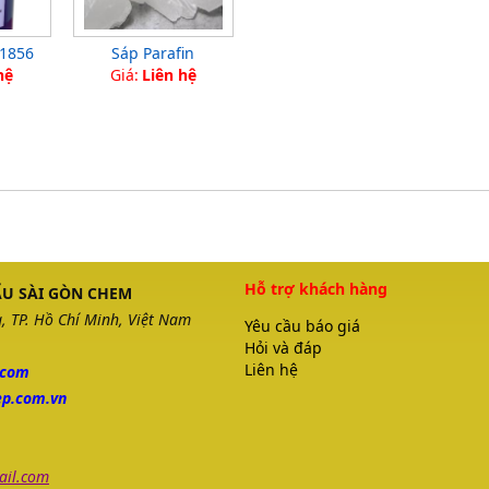
 1856
Sáp Parafin
hệ
Giá:
Liên hệ
Hỗ trợ khách hàng
U SÀI GÒN CHEM
 TP. Hồ Chí Minh, Việt Nam
Yêu cầu báo giá
Hỏi và đáp
Liên hệ
.com
p.com.vn
il.com