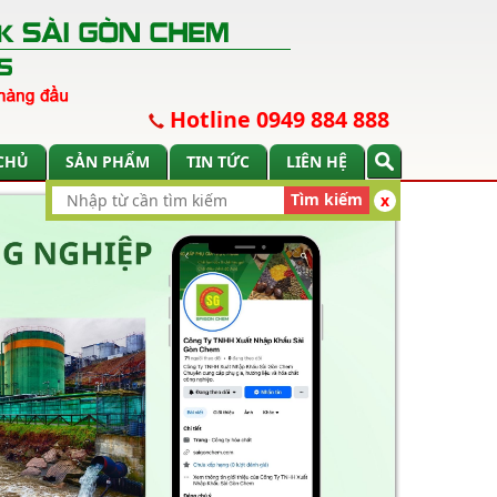
Hotline 0949 884 888
CHỦ
SẢN PHẨM
TIN TỨC
LIÊN HỆ
Tìm kiếm
x