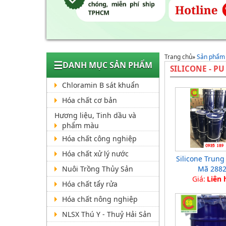
Trang chủ
»
Sản phẩm
☰
DANH MỤC SẢN PHẨM
SILICONE - PU
Chloramin B sát khuẩn
Hóa chất cơ bản
Hương liệu, Tinh dầu và
phẩm màu
Hóa chất công nghiệp
Hóa chất xử lý nước
Silicone Trung
Nuôi Trồng Thủy Sản
Mã 288
Giá:
Liên 
Hóa chất tẩy rửa
Hóa chất nông nghiệp
NLSX Thú Y - Thuỷ Hải Sản