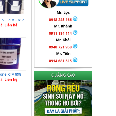
Mr. Lộc
0918 245 166
ONE RTV – 612
iá:
Liên hệ
Mr. Khánh
0911 184 114
Mr. Khải
0948 721 958
Mr. Tiến
0914 681 515
cone RTV 898
QUẢNG CÁO
iá:
Liên hệ