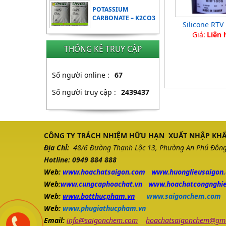
POTASSIUM
CARBONATE – K2CO3
Silicone RTV
Giá:
Liên 
THỐNG KÊ TRUY CẬP
Số người online :
67
Số người truy cập :
2439437
CÔNG TY TRÁCH NHIỆM HỮU HẠN XUẤT NHẬP KHẨ
Địa Chỉ:
48/6 Đường Thạnh Lộc 13, Phường An Phú Đông,
Hotline: 0949 884 888
Web:
www.
hoachatsaigon.com
www.huonglieusaigon
Web:
www.cungcaphoachat.vn
www.hoachatcongnghie
Web:
www.botthucpham.vn
www.saigonchem.com
Web:
www.phugiathucpham.vn
Email:
info@saigonchem.com
hoachatsaigonchem@gma